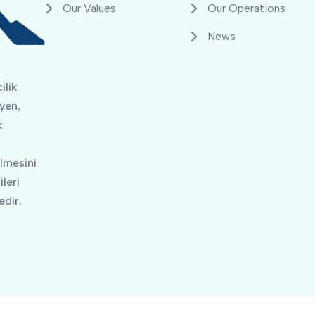
Our Values
Our Operations
News
ilik
yen,
k
ilmesini
leri
dir.