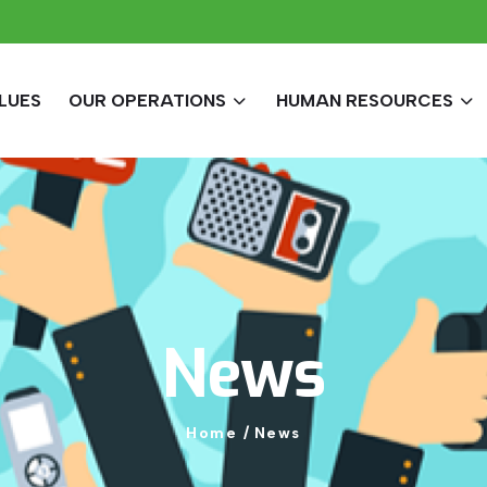
LUES
OUR OPERATIONS
HUMAN RESOURCES
News
Home
/
News