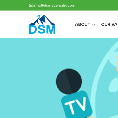
info@dsmadencilik.com
ABOUT
OUR VA