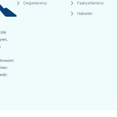
Değerlerimiz
Faaliyetlerimiz
Haberler
ilik
yen,
k
ilmesini
leri
dir.